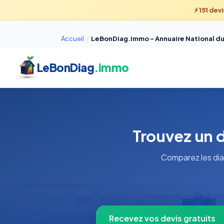
⚡
151
devi
Accueil
/
LeBonDiag.immo – Annuaire National du
LeBonDiag
.immo
Trouvez un 
Comparez les dia
Recevez vos devis gratuits