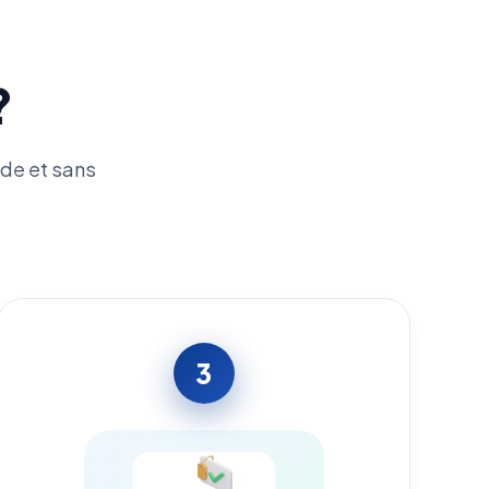
?
de et sans
3