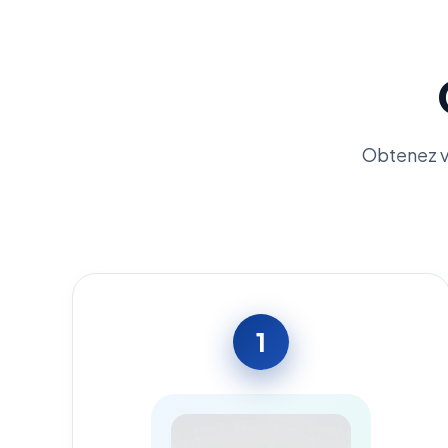
Obtenez v
1