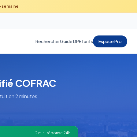
e semaine
Rechercher
Guide DPE
Tarifs
Espace Pro
tifié COFRAC
uit en 2 minutes,
2 min · réponse 24h