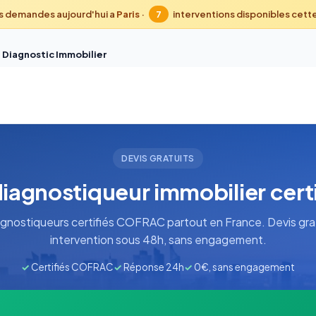
s demandes aujourd'hui a
Paris
·
7
interventions disponibles cett
 Diagnostic Immobilier
DEVIS GRATUITS
diagnostiqueur immobilier cer
gnostiqueurs certifiés COFRAC partout en France. Devis grat
intervention sous 48h, sans engagement.
✓
Certifiés COFRAC
✓
Réponse 24h
✓
0€, sans engagement