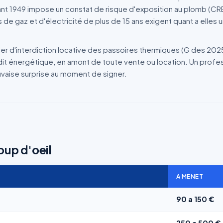
ant 1949 impose un constat de risque d'exposition au plomb (CREP)
de gaz et d'électricité de plus de 15 ans exigent quant a elles u
drier d'interdiction locative des passoires thermiques (G des 202
udit énergétique, en amont de toute vente ou location. Un profes
uvaise surprise au moment de signer.
oup d'oeil
A MENET
90 a 150 €