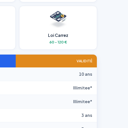
Loi Carrez
60 - 120 €
VALIDITÉ
10 ans
Illimitee*
Illimitee*
3 ans