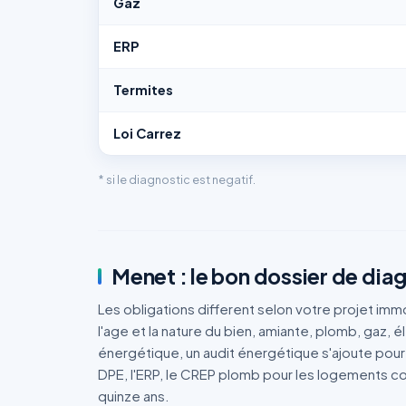
Gaz
ERP
Termites
Loi Carrez
* si le diagnostic est negatif.
Menet : le bon dossier de diag
Les obligations different selon votre projet immo
l'age et la nature du bien, amiante, plomb, gaz,
énergétique, un audit énergétique s'ajoute pour
DPE, l'ERP, le CREP plomb pour les logements cons
quinze ans.