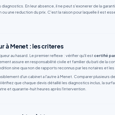
 diagnostics. En leur absence, il ne peut s'exonerer de la garant
 ou une reduction du prix. C'est la raison pour laquelle il est es
r à Menet : les criteres
eur au hasard. Le premier reflexe : vérifier qu'il est
certifié p
nt assure en responsabilité civile et familier du bati de la co
ition sine qua non de rapports reconnus par les notaires et les 
sensiblement d'un cabinet a l'autre à Menet. Comparer plusieurs 
Vérifiez que chaque devis détaillé les diagnostics inclus, la sur
re et quarante-huit heures après l'intervention.