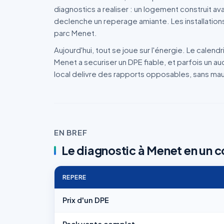
diagnostics a realiser : un logement construit av
declenche un reperage amiante. Les installations 
parc Menet.
Aujourd'hui, tout se joue sur l'énergie. Le calen
Menet a securiser un DPE fiable, et parfois un a
local delivre des rapports opposables, sans ma
EN BREF
Le diagnostic à Menet en un c
REPERE
Prix d'un DPE