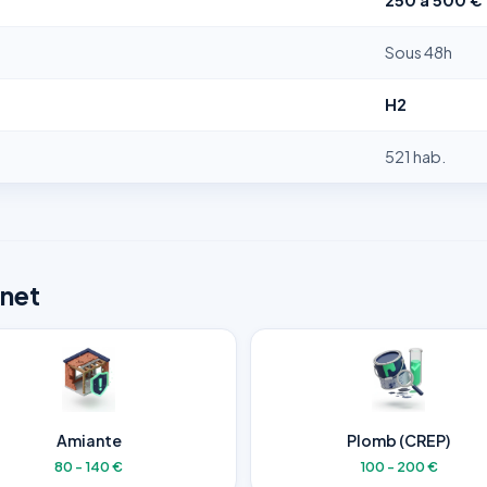
250 a 500 €
Sous 48h
H2
521 hab.
enet
Amiante
Plomb (CREP)
80 - 140 €
100 - 200 €