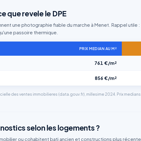
 ce que revele le DPE
nnent une photographie fiable du marche à Menet. Rappel utile :
 qu'une passoire thermique.
PRIX MEDIAN AU M²
761 €/m²
856 €/m²
cielle des ventes immobilieres (data.gouv.fr), millesime 2024. Prix media
gnostics selon les logements ?
mobilier ou cohabitent bati ancien et constructions plus récent