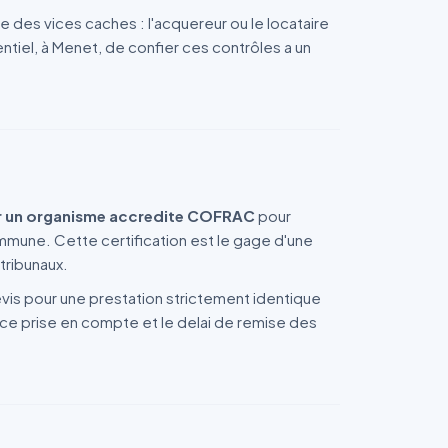
ie des vices caches : l'acquereur ou le locataire
sentiel, à Menet, de confier ces contrôles a un
ar un organisme accredite COFRAC
pour
mmune. Cette certification est le gage d'une
tribunaux.
devis pour une prestation strictement identique
face prise en compte et le delai de remise des