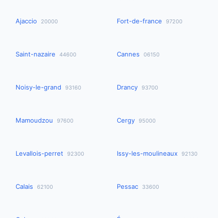
Ajaccio
Fort-de-france
20000
97200
Saint-nazaire
Cannes
44600
06150
Noisy-le-grand
Drancy
93160
93700
Mamoudzou
Cergy
97600
95000
Levallois-perret
Issy-les-moulineaux
92300
92130
Calais
Pessac
62100
33600