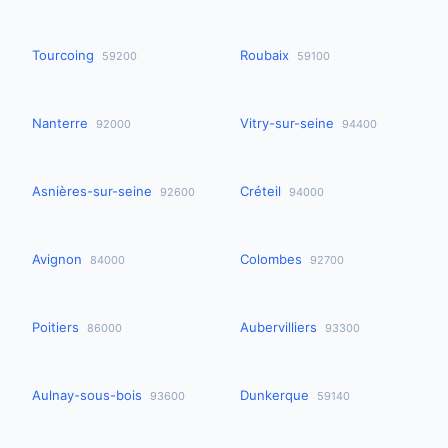
Tourcoing
Roubaix
59200
59100
Nanterre
Vitry-sur-seine
92000
94400
Asnières-sur-seine
Créteil
92600
94000
Avignon
Colombes
84000
92700
Poitiers
Aubervilliers
86000
93300
Aulnay-sous-bois
Dunkerque
93600
59140