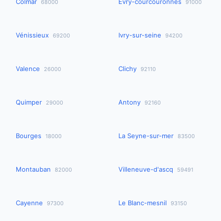
Colmar
Évry-courcouronnes
68000
91000
Vénissieux
Ivry-sur-seine
69200
94200
Valence
Clichy
26000
92110
Quimper
Antony
29000
92160
Bourges
La Seyne-sur-mer
18000
83500
Montauban
Villeneuve-d'ascq
82000
59491
Cayenne
Le Blanc-mesnil
97300
93150