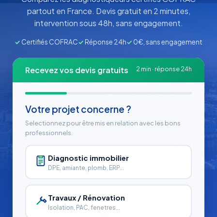
partout en France. Devis gratuit en 2 minutes,
intervention sous 48h, sans engagement.
✓
Certifiés COFRAC
✓
Réponse 24h
✓
0€, sans engagement
Recevez vos devis gratuits
2 min · réponse 24h
Votre projet concerne ?
Selectionnez pour être mis en relation avec les bons
professionnels.
Diagnostic immobilier
DPE, amiante, plomb, ERP...
Travaux / Rénovation
Isolation, PAC, fenetres...