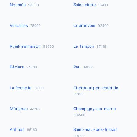
Nouméa
Saint-pierre
98800
97410
Versailles
Courbevoie
78000
92400
Rueil-malmaison
Le Tampon
92500
97418
Béziers
Pau
34500
64000
La Rochelle
Cherbourg-en-cotentin
17000
50100
Mérignac
Champigny-sur-marne
33700
94500
Antibes
Saint-maur-des-fossés
06160
94100