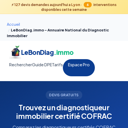
⚡
127
devis demandes aujourd'hui a
Lyon
·
6
interventions
disponibles cette semaine
Accueil
/
LeBonDiag.immo – Annuaire National du Diagnostic
Immobilier
LeBonDiag
.immo
Rechercher
Guide DPE
Tarifs
Espace Pro
DEVIS GRATUITS
Trouvez un diagnostiqueur
immobilier certifié COFRAC
Comparez les diagnostiqueurs certifiés COFRAC