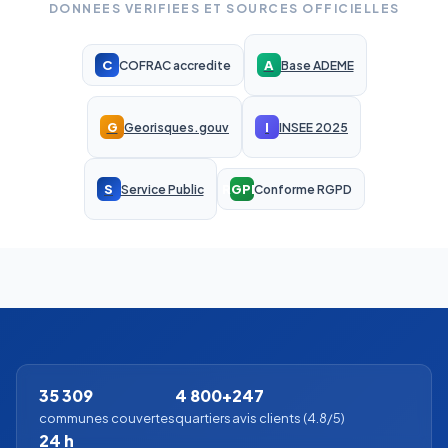
DONNEES VERIFIEES ET SOURCES OFFICIELLES
C
A
COFRAC accredite
Base ADEME
G
I
Georisques.gouv
INSEE 2025
S
RGPD
Service Public
Conforme RGPD
35 309
4 800+
247
communes couvertes
quartiers
avis clients (4.8/5)
24 h