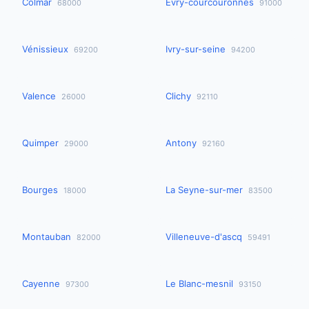
Colmar
Évry-courcouronnes
68000
91000
Vénissieux
Ivry-sur-seine
69200
94200
Valence
Clichy
26000
92110
Quimper
Antony
29000
92160
Bourges
La Seyne-sur-mer
18000
83500
Montauban
Villeneuve-d'ascq
82000
59491
Cayenne
Le Blanc-mesnil
97300
93150