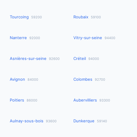
Tourcoing
Roubaix
59200
59100
Nanterre
Vitry-sur-seine
92000
94400
Asnières-sur-seine
Créteil
92600
94000
Avignon
Colombes
84000
92700
Poitiers
Aubervilliers
86000
93300
Aulnay-sous-bois
Dunkerque
93600
59140