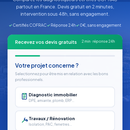
partout en France. Devis gratuit en 2 minutes,
intervention sous 48h, sans engagement.
✓
Certifiés COFRAC
✓
Réponse 24h
✓
0€, sans engagement
Recevez vos devis gratuits
2 min · réponse 24h
Votre projet concerne ?
Selectionnez pour être mis en relation avec les bons
professionnels.
Diagnostic immobilier
DPE, amiante, plomb, ERP...
Travaux / Rénovation
Isolation, PAC, fenetres...