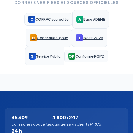
DONNEES VERIFIEES ET SOURCES OFFICIELLES
C
A
COFRAC accredite
Base ADEME
G
I
Georisques.gouv
INSEE 2025
S
RGPD
Service Public
Conforme RGPD
35 309
4 800+
247
communes couvertes
quartiers
avis clients (4.8/5)
24 h