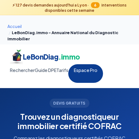
⚡
127
devis demandes aujourd'hui a
Lyon
·
6
interventions
disponibles cette semaine
Accueil
/
LeBonDiag.immo – Annuaire National du Diagnostic
Immobilier
LeBonDiag
.immo
Rechercher
Guide DPE
Tarifs
Espace Pro
DEVIS GRATUITS
Trouvez un diagnostiqueur
immobilier certifié COFRAC
Comparez les diagnostiqueurs certifiés COFRAC