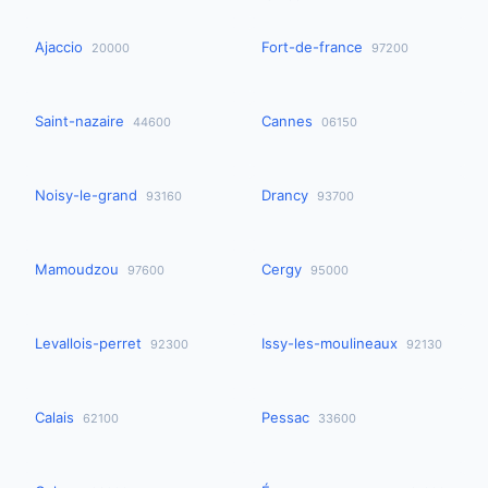
Ajaccio
Fort-de-france
20000
97200
Saint-nazaire
Cannes
44600
06150
Noisy-le-grand
Drancy
93160
93700
Mamoudzou
Cergy
97600
95000
Levallois-perret
Issy-les-moulineaux
92300
92130
Calais
Pessac
62100
33600