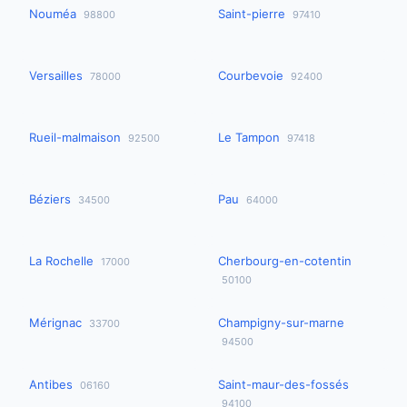
Nouméa
Saint-pierre
98800
97410
Versailles
Courbevoie
78000
92400
Rueil-malmaison
Le Tampon
92500
97418
Béziers
Pau
34500
64000
La Rochelle
Cherbourg-en-cotentin
17000
50100
Mérignac
Champigny-sur-marne
33700
94500
Antibes
Saint-maur-des-fossés
06160
94100